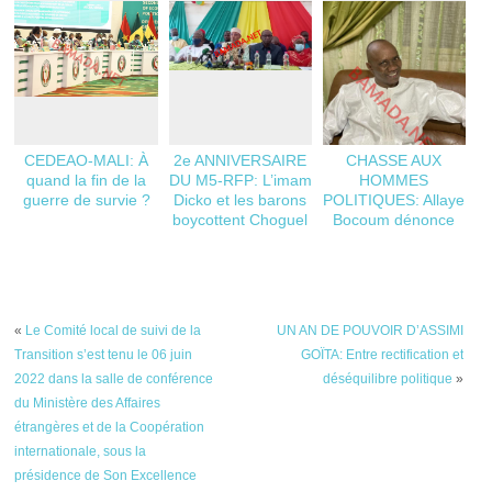
CEDEAO-MALI: À
2e ANNIVERSAIRE
CHASSE AUX
quand la fin de la
DU M5-RFP: L’imam
HOMMES
guerre de survie ?
Dicko et les barons
POLITIQUES: Allaye
boycottent Choguel
Bocoum dénonce
l’omerta du CNT
«
Le Comité local de suivi de la
UN AN DE POUVOIR D’ASSIMI
Transition s’est tenu le 06 juin
GOÏTA: Entre rectification et
2022 dans la salle de conférence
déséquilibre politique
»
du Ministère des Affaires
étrangères et de la Coopération
internationale, sous la
présidence de Son Excellence