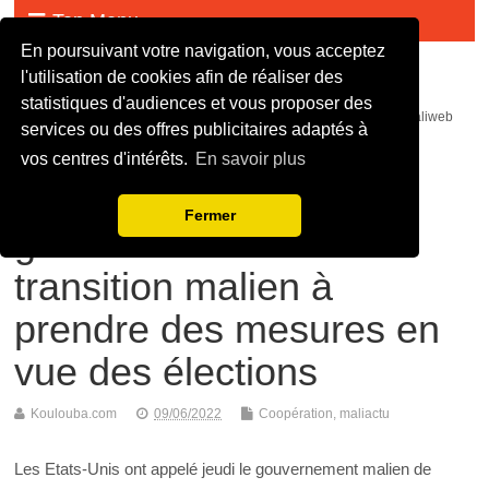
Top Menu
En poursuivant votre navigation, vous acceptez
Malijet
l'utilisation de cookies afin de réaliser des
statistiques d'audiences et vous proposer des
malijet mali jet com Actualité malienne en continue - mali web maliweb
services ou des offres publicitaires adaptés à
mali actu news ortm direct live infos
vos centres d'intérêts.
En savoir plus
Les USA exhortent le
Fermer
gouvernement de
transition malien à
prendre des mesures en
vue des élections
Koulouba.com
09/06/2022
Coopération
,
maliactu
Les Etats-Unis ont appelé jeudi le gouvernement malien de