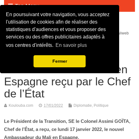
Top Menu
En poursuivant votre navigation, vous acceptez
Malijet
l'utilisation de cookies afin de réaliser des
statistiques d'audiences et vous proposer des
malijet mali jet com Actualité malienne en continue - mali web maliweb
services ou des offres publicitaires adaptés à
mali actu news ortm direct live infos
vos centres d'intérêts.
En savoir plus
Diplomatie : le nouvel
Fermer
Ambassadeur du Mali en
Espagne reçu par le Chef
de l’État
Koulouba.com
17/01/2022
Diplomatie
,
Politique
Le Président de la Transition, SE le Colonel Assimi GOÏTA,
Chef de l’État, a reçu, ce lundi 17 janvier 2022, le nouvel
Ambassadeur du Mali en Espagne.