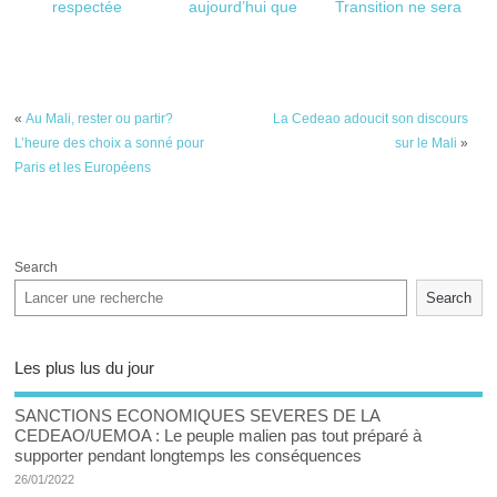
respectée
aujourd’hui que
Transition ne sera
notre armée est
pas seulement
l’une des armées
électorale, elle sera
les plus puissantes
aussi refondatrice”
au monde’’
dixit Me Tall
«
Au Mali, rester ou partir?
La Cedeao adoucit son discours
L’heure des choix a sonné pour
sur le Mali
»
Paris et les Européens
Search
Search
Les plus lus du jour
SANCTIONS ECONOMIQUES SEVERES DE LA
CEDEAO/UEMOA : Le peuple malien pas tout préparé à
supporter pendant longtemps les conséquences
26/01/2022