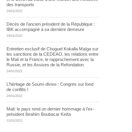
des transports
24/01/2022
Décès de l’ancien président de la République :
IBK accompagné à sa dernière demeure
24/01/2022
Entretien exclusif de Choguel Kokalla Maïga sur
les sanctions de la CEDEAO, les relations entre
le Mali et la France, le rapprochement avec la
Russie, et les Assises de la Refondation
24/01/2022
L’héritage de Soumi divise : Congrès sur fond
de conflits !
24/01/2022
Mali: le pays rend un dernier hommage à l’ex-
président Ibrahim Boubacar Keïta
21/01/2022