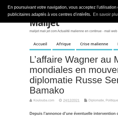
Accueil
Nord-Mali
Politique
En poursuivant votre navigation, vous acceptez l'utilisation
publicitaires adaptés à vos centres d'intérêts.
En savoir plu
Malijet
malijet mali jet com Actualité malienne en continue - mali web
Accueil
Afrique
Crise malienne
L’affaire Wagner au 
mondiales en mouvem
diplomatie Russe Ser
Bamako
Koulouba.com
24/12/2021
Diplomatie
,
Politiqu
Depuis l’annonce d’une éventuelle intervention