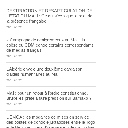
DESTRUCTION ET DESARTICULATION DE
L’ETAT DU MALI : Ce qui s’explique le rejet de
la présence française !
26/01/2022
« Campagne de dénigrement » au Mali : la
colère du CDM contre certains correspondants
de médias français
26/01/2022
L’Algérie envoie une deuxième cargaison
d’aides humanitaires au Mali
25/01/2022
Mali : pour un retour à l’ordre constitutionnel,
Bruxelles prête à faire pression sur Bamako ?
25/01/2022
UEMOA : les modalités de mises en service
des postes de contrôle juxtaposés entre le Togo
et le Bénin au cœur d’une réunion des ministres