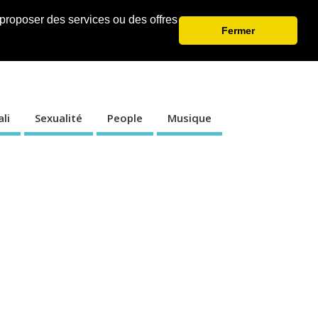
ial
International
s proposer des services ou des offres
Fermer
li
Sexualité
People
Musique