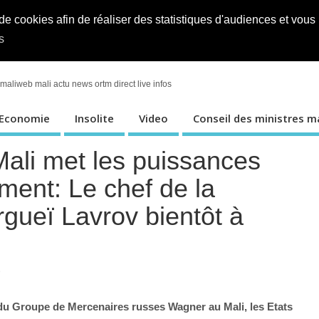
Faits divers
ORTM en direct
Sports
Editor
 de cookies afin de réaliser des statistiques d'audiences et vou
s
 maliweb mali actu news ortm direct live infos
Economie
Insolite
Video
Conseil des ministres ma
Mali met les puissances
ent: Le chef de la
gueï Lavrov bientôt à
e
 du Groupe de Mercenaires russes Wagner au Mali, les Etats