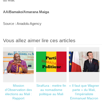
du Mali.
AA/Bamako/Amarana Maiga
Source : Anadolu Agency
Vous allez aimer lire ces articles
Mission
SiraKura : mettre fin
« Il faut que Wagner
d’Observation des
au nomadisme
parte » du Mali,
élections au Mali :
politique au Mali
l’impérialiste
Rapport
Emmanuel Macron
hebdomadaire
revient à la charge