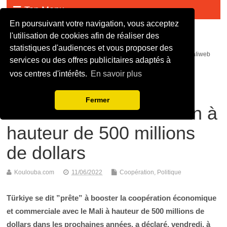
Top Menu
En poursuivant votre navigation, vous acceptez
Malijet
l'utilisation de cookies afin de réaliser des
statistiques d'audiences et vous proposer des
malijet mali jet com Actualité malienne en continue - mali web maliweb
services ou des offres publicitaires adaptés à
mali actu news ortm direct live infos
vos centres d'intérêts.
En savoir plus
Mali : Türkiye prête à
Fermer
fournir le marché malien à
hauteur de 500 millions
de dollars
Koulouba.com
11/06/2022
Coopération
,
Politique
Türkiye se dit ”prête” à booster la coopération économique
et commerciale avec le Mali à hauteur de 500 millions de
dollars dans les prochaines années, a déclaré, vendredi, à