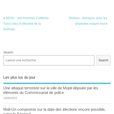
N°01/22-MODELE
du 4 au 11 juin 2022
«
MDAC : des hommes d’affaires
Burkina : dialoguer avec les
Turcs chez le Ministre de la
jihadistes malgré tout
»
Défense
Search
Search
Les plus lus du jour
Une attaque terroriste sur la ville de Mopti déjouée par les
éléments du Commissariat de police
10/06/2022
Mali-Un compromis sur la date des élections encore possible,
selon le Sénégal