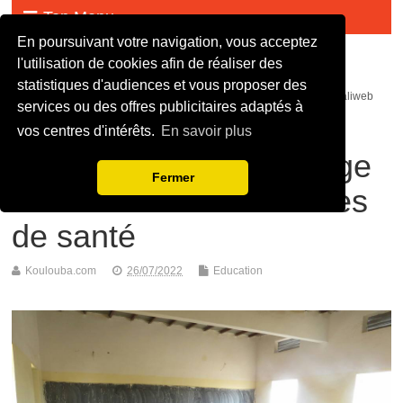
Top Menu
En poursuivant votre navigation, vous acceptez
Malijet
l'utilisation de cookies afin de réaliser des
statistiques d'audiences et vous proposer des
malijet mali jet com Actualité malienne en continue - mali web maliweb
services ou des offres publicitaires adaptés à
mali actu news ortm direct live infos
vos centres d'intérêts.
En savoir plus
Tombouctou : démarrage
Fermer
des examens des écoles
de santé
Koulouba.com
26/07/2022
Education