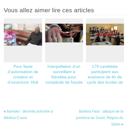
Vous allez aimer lire ces articles
Pour faute
Interpellation d’un
179 candidats
d’autorisation de
surveillant à
participent aux
création et
Kéniéba pour
examens de fin de
d’ouverture: Huit
complicité de fraude
cycle des écoles de
établissements
au BAC : Qu’en
santé à Tombouctou
privés de santé
disent les Maliens ?
exclus des examens
de fin d’année
«
Bamako : décente policière à
Burkina Faso : attaque de la
Médina-Coura
province du Soum, Région du
Sahel
»