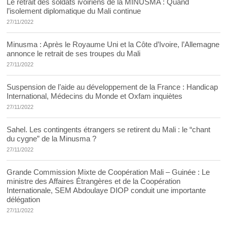
Le retrait des soldats ivoiriens de la MINUSMA : Quand
l’isolement diplomatique du Mali continue
27/11/2022
Minusma : Après le Royaume Uni et la Côte d’Ivoire, l’Allemagne
annonce le retrait de ses troupes du Mali
27/11/2022
Suspension de l’aide au développement de la France : Handicap
International, Médecins du Monde et Oxfam inquiètes
27/11/2022
Sahel. Les contingents étrangers se retirent du Mali : le “chant
du cygne” de la Minusma ?
27/11/2022
Grande Commission Mixte de Coopération Mali – Guinée : Le
ministre des Affaires Étrangères et de la Coopération
Internationale, SEM Abdoulaye DIOP conduit une importante
délégation
27/11/2022