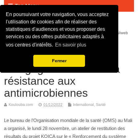
Top Menu
En poursuivant votre navigation, vous acceptez
Malijet
l'utilisation de cookies afin de réaliser des
statistiques d'audiences et vous proposer des
malijet mali jet com Actualité malienne en continue - mali web maliweb
services ou des offres publicitaires adaptés à
mali actu news ortm direct live infos
vos centres d'intérêts.
En savoir plus
Projet KOICA: 5 ans
Fermer
d’engagement contre la
résistance aux
antimicrobiennes
Koulouba.com
01/12/2022
International
,
Santé
Le bureau de l’Organisation mondiale de la santé (OMS) au Mali
a organisé, le lundi 28 novembre, un atelier de restitution des
résultats du projet KOICA sur le « Renforcement du système