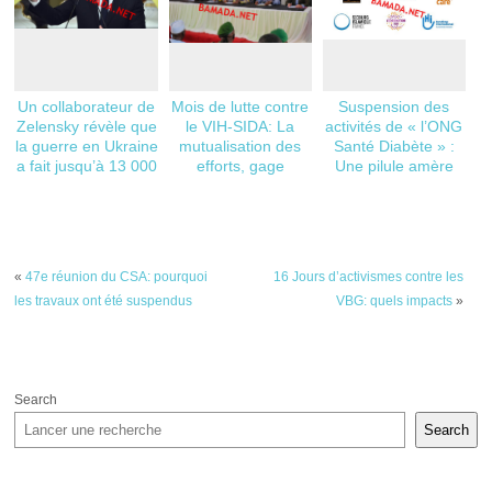
Un collaborateur de
Mois de lutte contre
Suspension des
Zelensky révèle que
le VIH-SIDA: La
activités de « l’ONG
la guerre en Ukraine
mutualisation des
Santé Diabète » :
a fait jusqu’à 13 000
efforts, gage
Une pilule amère
morts
d’efficacité dans la
pour les diabétiques
riposte
«
47e réunion du CSA: pourquoi
16 Jours d’activismes contre les
les travaux ont été suspendus
VBG: quels impacts
»
Search
Search