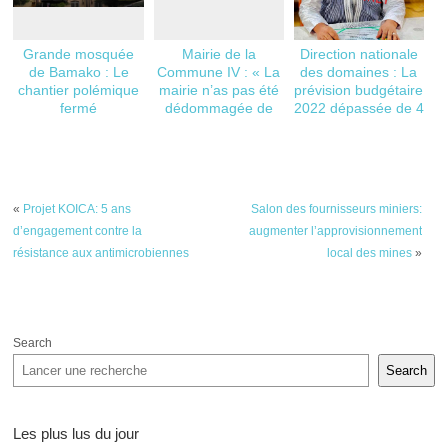
Grande mosquée
Mairie de la
Direction nationale
de Bamako : Le
Commune IV : « La
des domaines : La
chantier polémique
mairie n’as pas été
prévision budgétaire
fermé
dédommagée de
2022 dépassée de 4
l’annulation de la
milliards F CFA
rue marchande
2019 »
«
Projet KOICA: 5 ans
Salon des fournisseurs miniers:
d’engagement contre la
augmenter l’approvisionnement
résistance aux antimicrobiennes
local des mines
»
Search
Search
Les plus lus du jour