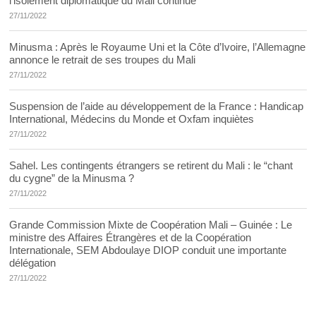
l’isolement diplomatique du Mali continue
27/11/2022
Minusma : Après le Royaume Uni et la Côte d’Ivoire, l’Allemagne
annonce le retrait de ses troupes du Mali
27/11/2022
Suspension de l’aide au développement de la France : Handicap
International, Médecins du Monde et Oxfam inquiètes
27/11/2022
Sahel. Les contingents étrangers se retirent du Mali : le “chant
du cygne” de la Minusma ?
27/11/2022
Grande Commission Mixte de Coopération Mali – Guinée : Le
ministre des Affaires Étrangères et de la Coopération
Internationale, SEM Abdoulaye DIOP conduit une importante
délégation
27/11/2022