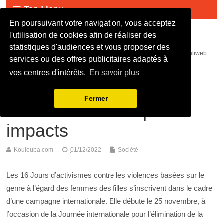
Top Menu
En poursuivant votre navigation, vous acceptez
Malijet
l'utilisation de cookies afin de réaliser des
statistiques d'audiences et vous proposer des
malijet mali jet com Actualité malienne en continue - mali web maliweb
services ou des offres publicitaires adaptés à
mali actu news ortm direct live infos
vos centres d'intérêts.
En savoir plus
16 Jours d’activismes
Fermer
contre les VBG: quels
impacts
Koulouba.com
01/12/2022
Société
Les 16 Jours d’activismes contre les violences basées sur le
genre à l’égard des femmes des filles s’inscrivent dans le cadre
d’une campagne internationale. Elle débute le 25 novembre, à
l’occasion de la Journée internationale pour l’élimination de la