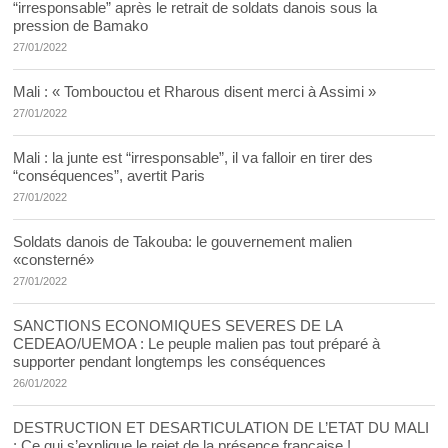
“irresponsable” après le retrait de soldats danois sous la
pression de Bamako
27/01/2022
Mali : « Tombouctou et Rharous disent merci à Assimi »
27/01/2022
Mali : la junte est “irresponsable”, il va falloir en tirer des
“conséquences”, avertit Paris
27/01/2022
Soldats danois de Takouba: le gouvernement malien
«consterné»
27/01/2022
SANCTIONS ECONOMIQUES SEVERES DE LA
CEDEAO/UEMOA : Le peuple malien pas tout préparé à
supporter pendant longtemps les conséquences
26/01/2022
DESTRUCTION ET DESARTICULATION DE L’ETAT DU MALI
: Ce qui s’explique le rejet de la présence française !