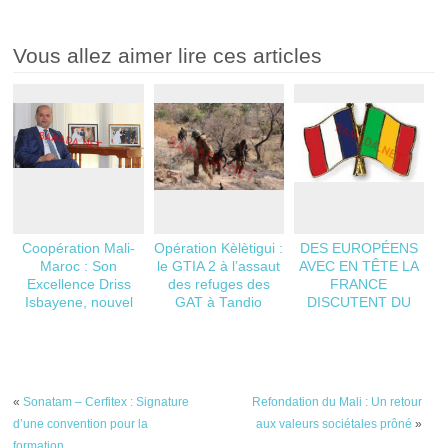
Vous allez aimer lire ces articles
Coopération Mali-
Opération Kèlètigui :
DES EUROPÉENS
Maroc : Son
le GTIA 2 à l’assaut
AVEC EN TÊTE LA
Excellence Driss
des refuges des
FRANCE
Isbayene, nouvel
GAT à Tandio
DISCUTENT DU
Ambassadeur du
SORT DU MALI,
Royaume du Maroc
LOIN DU MALI, ET
au Mali !
SURTOUT SANS
LES MALIENS.
«
Sonatam – Cerfitex : Signature
Refondation du Mali : Un retour
d’une convention pour la
aux valeurs sociétales prôné
»
formation