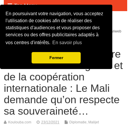
Top Menu
En poursuivant votre navigation, vous acceptez
Malijet
l'utilisation de cookies afin de réaliser des
statistiques d'audiences et vous proposer des
malijet mali jet com Actualité malienne en continue - mali web maliweb
services ou des offres publicitaires adaptés à
mali actu news ortm direct live infos
vos centres d'intérêts.
En savoir plus
Abdoulaye Diop, ministre
Fermer
des affaires étrangères et
de la coopération
internationale : Le Mali
demande qu’on respecte
sa souveraineté…
Koulouba.com
23/12/2021
Diplomatie
,
Malijet