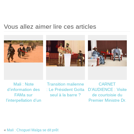
Vous allez aimer lire ces articles
Mali : Note
Transition malienne
CARNET
d’information des
: Le Président Goïta
D’AUDIENCE : Visite
FAMa sur
seul à la barre ?
de courtoisie du
l’interpellation d’un
Premier Ministre Dr.
groupe de trois
Choguel Kokalla
chasseurs
MAIGA au Président
ordinaires à Kati
du CNT
«
Mali : Choguel Maïga se dit prêt