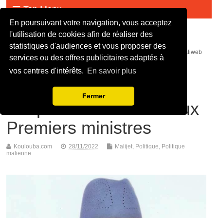
Top Menu
En poursuivant votre navigation, vous acceptez
Malijet
l'utilisation de cookies afin de réaliser des
statistiques d'audiences et vous proposer des
malijet mali jet com Actualité malienne en continue - mali web maliweb
services ou des offres publicitaires adaptés à
mali actu news ortm direct live infos
vos centres d'intérêts.
En savoir plus
Gare au “bicéphalisme
Fermer
rampant” : le Mali a deux
Premiers ministres
Koulouba.com
28/11/2022
Malijet
,
Politique
,
Politique
malienne