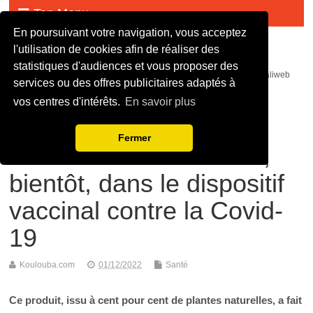
Top Menu
En poursuivant votre navigation, vous acceptez
Malijet
l'utilisation de cookies afin de réaliser des
statistiques d'audiences et vous proposer des
malijet mali jet com Actualité malienne en continue - mali web maliweb
services ou des offres publicitaires adaptés à
mali actu news ortm direct live infos
vos centres d'intérêts.
En savoir plus
Comarus-Sirop : La
Fermer
recette de Mouleikafou,
bientôt, dans le dispositif
vaccinal contre la Covid-
19
Koulouba.com
01/12/2022
Santé
Ce produit, issu à cent pour cent de plantes naturelles, a fait